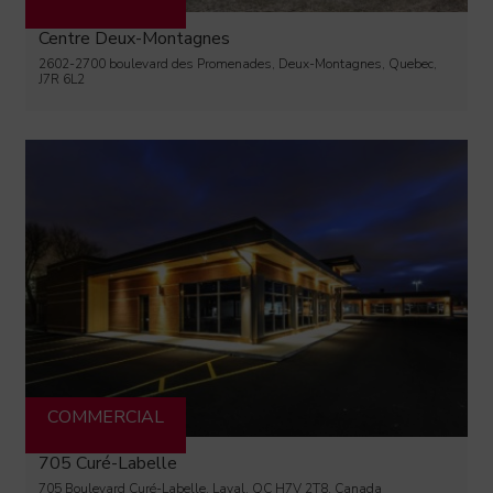
Centre Deux-Montagnes
2602-2700 boulevard des Promenades, Deux-Montagnes, Quebec,
J7R 6L2
COMMERCIAL
705 Curé-Labelle
705 Boulevard Curé-Labelle, Laval, QC H7V 2T8, Canada