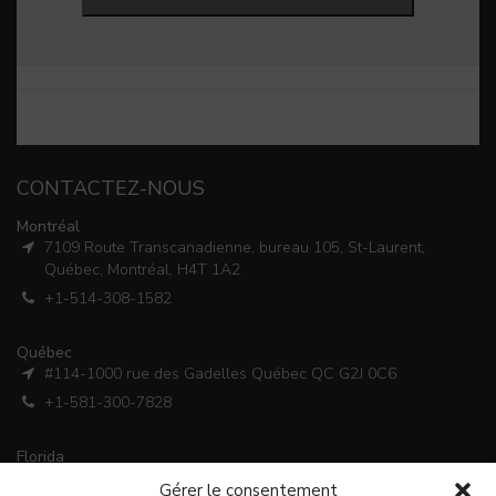
CONTACTEZ-NOUS
Montréal
7109 Route Transcanadienne, bureau 105, St-Laurent,
Québec, Montréal, H4T 1A2
+1-514-308-1582
Québec
#114-1000 rue des Gadelles Québec QC G2J 0C6
+1-581-300-7828
Florida
601 N.Ashley Drive, Suite 900, Tampa, FL 33602
Gérer le consentement